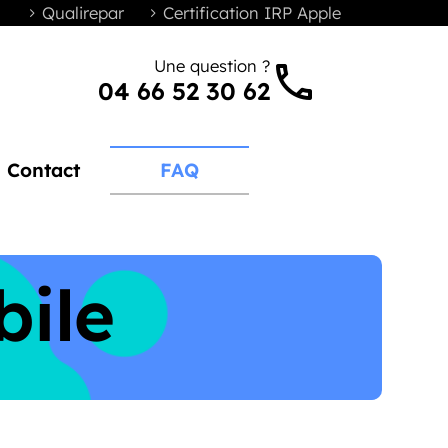
Qualirepar
Certification IRP Apple
Une question ?


04 66 52 30 62
Contact
FAQ
bile